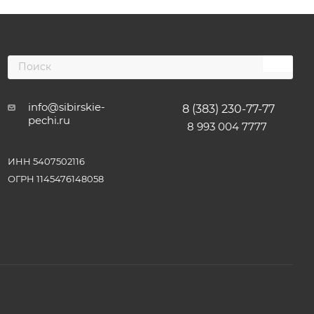
info@sibirskie-
8 (383) 230-77-77
pechi.ru
8 993 004 7777
ИНН 5407502116
ОГРН 1145476148058