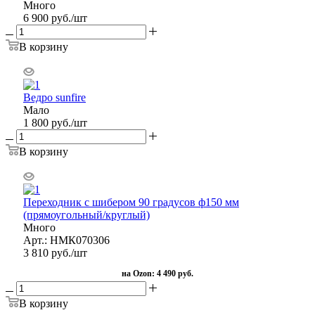
Много
6 900
руб.
/шт
В корзину
Ведро sunfire
Мало
1 800
руб.
/шт
В корзину
Переходник с шибером 90 градусов ф150 мм
(прямоугольный/круглый)
Много
Арт.: НМК070306
3 810
руб.
/шт
на Ozon:
4 490 руб.
В корзину