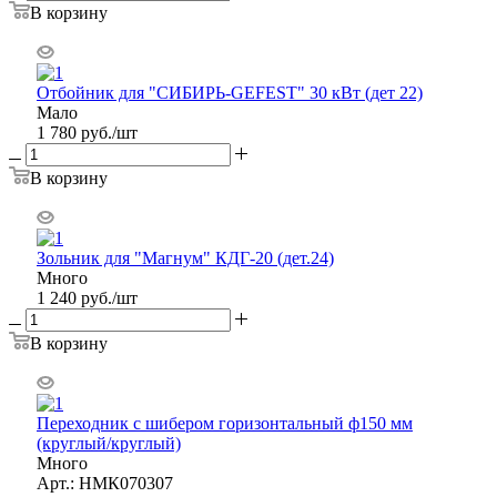
В корзину
Отбойник для "СИБИРЬ-GEFEST" 30 кВт (дет 22)
Мало
1 780
руб.
/шт
В корзину
Зольник для "Магнум" КДГ-20 (дет.24)
Много
1 240
руб.
/шт
В корзину
Переходник с шибером горизонтальный ф150 мм
(круглый/круглый)
Много
Арт.: НМК070307