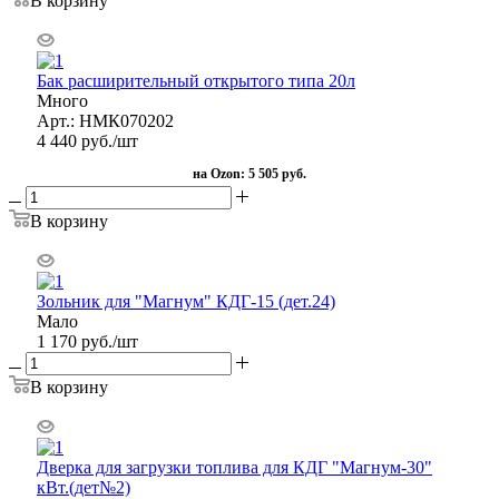
В корзину
Бак расширительный открытого типа 20л
Много
Арт.: НМК070202
4 440
руб.
/шт
на Ozon:
5 505 руб.
В корзину
Зольник для "Магнум" КДГ-15 (дет.24)
Мало
1 170
руб.
/шт
В корзину
Дверка для загрузки топлива для КДГ "Магнум-30"
кВт.(дет№2)