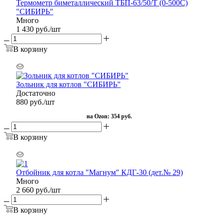
Термометр биметаллический ТБП-63/50/T (0-500С)
"СИБИРЬ"
Много
1 430
руб.
/шт
В корзину
Зольник для котлов "СИБИРЬ"
Достаточно
880
руб.
/шт
на Ozon:
354 руб.
В корзину
Отбойник для котла "Магнум" КДГ-30 (дет.№ 29)
Много
2 660
руб.
/шт
В корзину