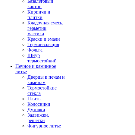
Базальтовый
картон
Кирпичи и
плитки
Кладочная смесь,
герметик,
мастика
Краски и эмали
Термоизоляция
Фольга
Шнур
термостойкий
Печное и каминное
литье
Дверцы к печам и
каминам
Термостойкие
стекла
Плиты
Колосники
Духовки
Задвижки,
решетки
Фигурное литье