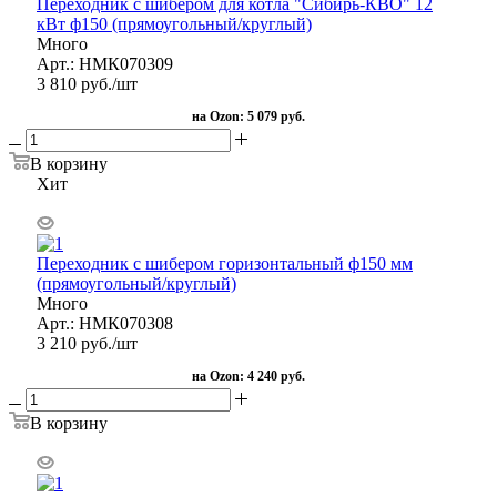
Переходник с шибером для котла "Сибирь-КВО" 12
кВт ф150 (прямоугольный/круглый)
Много
Арт.: НМК070309
3 810
руб.
/шт
на Ozon:
5 079 руб.
В корзину
Хит
Переходник с шибером горизонтальный ф150 мм
(прямоугольный/круглый)
Много
Арт.: НМК070308
3 210
руб.
/шт
на Ozon:
4 240 руб.
В корзину