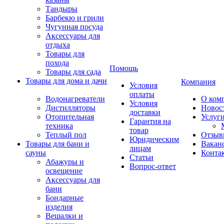
Тандыры
Барбекю и грили
Чугунная посуда
Аксессуары для
отдыха
Товары для
похода
Помощь
Товары для сада
Товары для дома и дачи
Компания
Условия
оплаты
Водонагреватели
О ком
Условия
Дистилляторы
Новос
доставки
Отопительная
Услуг
Гарантия на
техника
товар
Теплый пол
Отзыв
Юридическим
Товары для бани и
Вакан
лицам
сауны
Конта
Статьи
Абажуры и
Вопрос-ответ
освещение
Аксессуары для
бани
Бондарные
изделия
Вешалки и