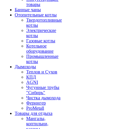
товары
Банные чаны
Отопительные котлы
Твердотопливные
котлы
Электрические
котлы
Газовые котлы
Котельное
оборудование
Промышленные
котлы
Дымоходы
Теплов и Сухов
КПД
AGNI
Чугунные трубы
"Сибирь"
Чистка дымохода
Ферингер
ProMetall
Товары для отдыха
Мангалы,
коптильни,
казаны