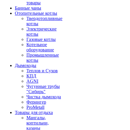
товары
Банные чаны
Отопительные котлы
Твердотопливные
котлы
Электрические
котлы
Газовые котлы
Котельное
оборудование
Промышленные
котлы
Дымоходы
Теплов и Сухов
КПД
AGNI
Чугунные трубы
"Сибирь"
Чистка дымохода
Ферингер
ProMetall
Товары для отдыха
Мангалы,
коптильни,
казаны