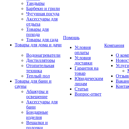
Тандыры
Барбекю и грили
Чугунная посуда
Аксессуары для
отдыха
Товары для
похода
Помощь
Товары для сада
Товары для дома и дачи
Компания
Условия
оплаты
Водонагреватели
О ком
Условия
Дистилляторы
Новос
доставки
Отопительная
Услуг
Гарантия на
техника
товар
Теплый пол
Отзыв
Юридическим
Товары для бани и
Вакан
лицам
сауны
Конта
Статьи
Абажуры и
Вопрос-ответ
освещение
Аксессуары для
бани
Бондарные
изделия
Вешалки и
полочки