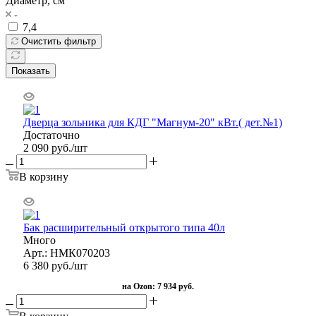
Диаметр, см
7,4
Очистить фильтр
Показать
Дверца зольника для КДГ "Магнум-20" кВт.( дет.№1)
Достаточно
2 090
руб.
/шт
В корзину
Бак расширительный открытого типа 40л
Много
Арт.: НМК070203
6 380
руб.
/шт
на Ozon:
7 934 руб.