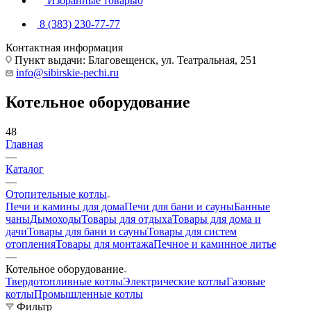
Избранные товары
0
8 (383) 230-77-77
Контактная информация
Пункт выдачи: Благовещенск, ул. Театральная, 251
info@sibirskie-pechi.ru
Котельное оборудование
48
Главная
—
Каталог
—
Отопительные котлы
Печи и камины для дома
Печи для бани и сауны
Банные
чаны
Дымоходы
Товары для отдыха
Товары для дома и
дачи
Товары для бани и сауны
Товары для систем
отопления
Товары для монтажа
Печное и каминное литье
—
Котельное оборудование
Твердотопливные котлы
Электрические котлы
Газовые
котлы
Промышленные котлы
Фильтр