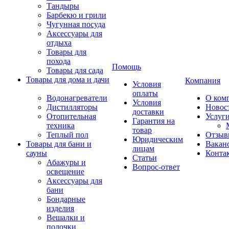
Тандыры
Барбекю и грили
Чугунная посуда
Аксессуары для
отдыха
Товары для
похода
Помощь
Товары для сада
Товары для дома и дачи
Компания
Условия
оплаты
Водонагреватели
О ком
Условия
Дистилляторы
Новос
доставки
Отопительная
Услуг
Гарантия на
техника
товар
Теплый пол
Отзыв
Юридическим
Товары для бани и
Вакан
лицам
сауны
Конта
Статьи
Абажуры и
Вопрос-ответ
освещение
Аксессуары для
бани
Бондарные
изделия
Вешалки и
полочки