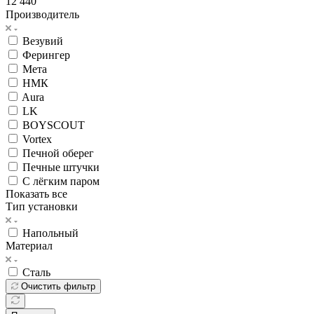
12 440
Производитель
Везувий
Ферингер
Мета
НМК
Aura
LK
BOYSCOUT
Vortex
Печной оберег
Печные штучки
С лёгким паром
Показать все
Тип установки
Напольный
Материал
Сталь
Очистить фильтр