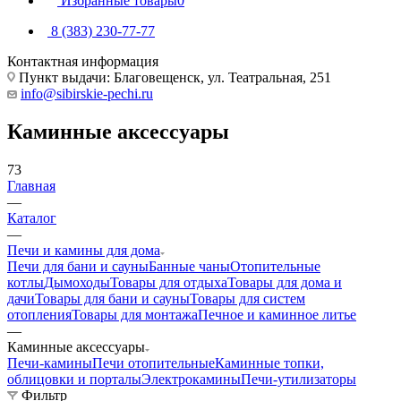
Избранные товары
0
8 (383) 230-77-77
Контактная информация
Пункт выдачи: Благовещенск, ул. Театральная, 251
info@sibirskie-pechi.ru
Каминные аксессуары
73
Главная
—
Каталог
—
Печи и камины для дома
Печи для бани и сауны
Банные чаны
Отопительные
котлы
Дымоходы
Товары для отдыха
Товары для дома и
дачи
Товары для бани и сауны
Товары для систем
отопления
Товары для монтажа
Печное и каминное литье
—
Каминные аксессуары
Печи-камины
Печи отопительные
Каминные топки,
облицовки и порталы
Электрокамины
Печи-утилизаторы
Фильтр