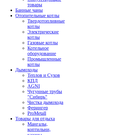
товары
Банные чаны
Отопительные котлы
Твердотопливные
котлы
Электрические
котлы
Газовые котлы
Котельное
оборудование
Промышленные
котлы
Дымоходы
Теплов и Сухов
КПД
AGNI
Чугунные трубы
"Сибирь"
Чистка дымохода
Ферингер
ProMetall
Товары для отдыха
Мангалы,
коптильни,
казаны