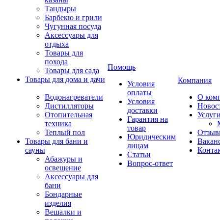
Тандыры
Барбекю и грили
Чугунная посуда
Аксессуары для
отдыха
Товары для
похода
Помощь
Товары для сада
Товары для дома и дачи
Компания
Условия
оплаты
Водонагреватели
О ком
Условия
Дистилляторы
Новос
доставки
Отопительная
Услуг
Гарантия на
техника
товар
Теплый пол
Отзыв
Юридическим
Товары для бани и
Вакан
лицам
сауны
Конта
Статьи
Абажуры и
Вопрос-ответ
освещение
Аксессуары для
бани
Бондарные
изделия
Вешалки и