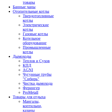
товары
Банные чаны
Отопительные котлы
Твердотопливные
котлы
Электрические
котлы
Газовые котлы
Котельное
оборудование
Промышленные
котлы
Дымоходы
Теплов и Сухов
КПД
AGNI
Чугунные трубы
"Сибирь"
Чистка дымохода
Ферингер
ProMetall
Товары для отдыха
Мангалы,
коптильни,
казаны