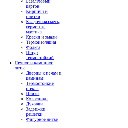
Базальтовый
картон
Кирпичи и
плитки
Кладочная смесь,
герметик,
мастика
Краски и эмали
Термоизоляция
Фольга
Шнур
термостойкий
Печное и каминное
литье
Дверцы к печам и
каминам
Термостойкие
стекла
Плиты
Колосники
Духовки
Задвижки,
решетки
Фигурное литье