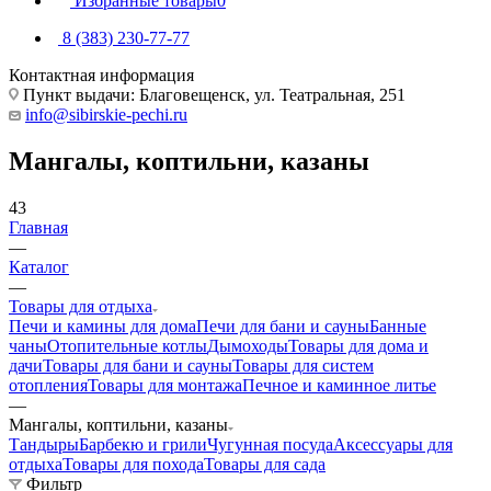
Избранные товары
0
8 (383) 230-77-77
Контактная информация
Пункт выдачи: Благовещенск, ул. Театральная, 251
info@sibirskie-pechi.ru
Мангалы, коптильни, казаны
43
Главная
—
Каталог
—
Товары для отдыха
Печи и камины для дома
Печи для бани и сауны
Банные
чаны
Отопительные котлы
Дымоходы
Товары для дома и
дачи
Товары для бани и сауны
Товары для систем
отопления
Товары для монтажа
Печное и каминное литье
—
Мангалы, коптильни, казаны
Тандыры
Барбекю и грили
Чугунная посуда
Аксессуары для
отдыха
Товары для похода
Товары для сада
Фильтр