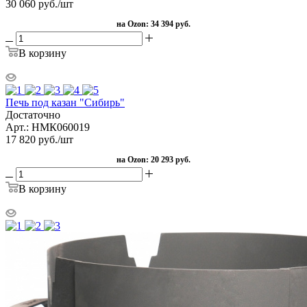
30 060
руб.
/шт
на Ozon:
34 394 руб.
В корзину
Печь под казан "Сибирь"
Достаточно
Арт.: НМК060019
17 820
руб.
/шт
на Ozon:
20 293 руб.
В корзину