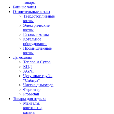
товары
Банные чаны
Отопительные котлы
Твердотопливные
котлы
Электрические
котлы
Газовые котлы
Котельное
оборудование
Промышленные
котлы
Дымоходы
Теплов и Сухов
КПД
AGNI
Чугунные трубы
"Сибирь"
Чистка дымохода
Ферингер
ProMetall
Товары для отдыха
Мангалы,
коптильни,
казаны