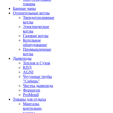
товары
Банные чаны
Отопительные котлы
Твердотопливные
котлы
Электрические
котлы
Газовые котлы
Котельное
оборудование
Промышленные
котлы
Дымоходы
Теплов и Сухов
КПД
AGNI
Чугунные трубы
"Сибирь"
Чистка дымохода
Ферингер
ProMetall
Товары для отдыха
Мангалы,
коптильни,
казаны