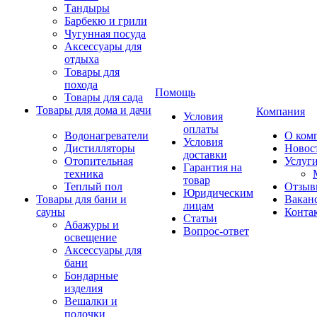
Тандыры
Барбекю и грили
Чугунная посуда
Аксессуары для
отдыха
Товары для
похода
Помощь
Товары для сада
Товары для дома и дачи
Компания
Условия
оплаты
Водонагреватели
О ком
Условия
Дистилляторы
Новос
доставки
Отопительная
Услуг
Гарантия на
техника
товар
Теплый пол
Отзыв
Юридическим
Товары для бани и
Вакан
лицам
сауны
Конта
Статьи
Абажуры и
Вопрос-ответ
освещение
Аксессуары для
бани
Бондарные
изделия
Вешалки и
полочки