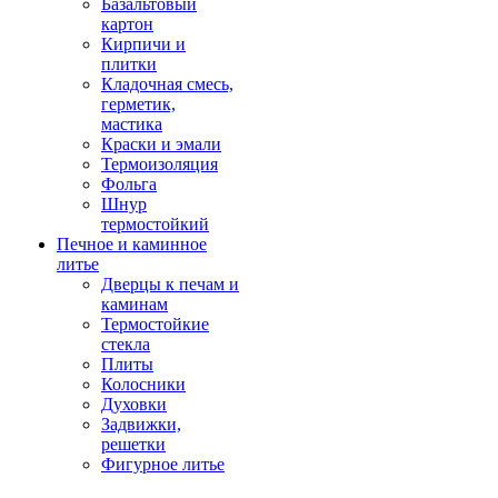
Базальтовый
картон
Кирпичи и
плитки
Кладочная смесь,
герметик,
мастика
Краски и эмали
Термоизоляция
Фольга
Шнур
термостойкий
Печное и каминное
литье
Дверцы к печам и
каминам
Термостойкие
стекла
Плиты
Колосники
Духовки
Задвижки,
решетки
Фигурное литье