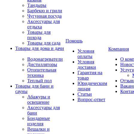
Тандыры
Барбекю и грили
Чугунная посуда
Аксессуары для
отдыха
Товары для
похода
Помощь
Товары для сада
Товары для дома и дачи
Компания
Условия
оплаты
Водонагреватели
О ком
Условия
Дистилляторы
Новос
доставки
Отопительная
Услуг
Гарантия на
техника
товар
Теплый пол
Отзыв
Юридическим
Товары для бани и
Вакан
лицам
сауны
Конта
Статьи
Абажуры и
Вопрос-ответ
освещение
Аксессуары для
бани
Бондарные
изделия
Вешалки и