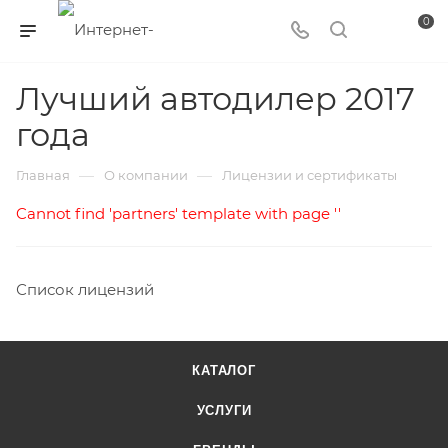
0
Лучший автодилер 2017
года
—
—
Главная
О компании
Лицензии и сертификаты
Cannot find 'partners' template with page ''
Список лицензий
КАТАЛОГ
УСЛУГИ