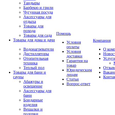
Тандыры
Барбекю и грили
Чугунная посуда
Аксессуары для
отдыха
Товары для
похода
Помощь
Товары для сада
Товары для дома и дачи
Компания
Условия
оплаты
Водонагреватели
О ком
Условия
Дистилляторы
Новос
доставки
Отопительная
Услуг
Гарантия на
техника
товар
Теплый пол
Отзыв
Юридическим
Товары для бани и
Вакан
лицам
сауны
Конта
Статьи
Абажуры и
Вопрос-ответ
освещение
Аксессуары для
бани
Бондарные
изделия
Вешалки и
полочки