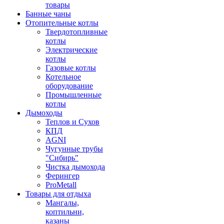
товары
Банные чаны
Отопительные котлы
Твердотопливные
котлы
Электрические
котлы
Газовые котлы
Котельное
оборудование
Промышленные
котлы
Дымоходы
Теплов и Сухов
КПД
AGNI
Чугунные трубы
"Сибирь"
Чистка дымохода
Ферингер
ProMetall
Товары для отдыха
Мангалы,
коптильни,
казаны