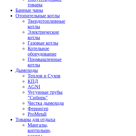
товары
Банные чаны
Отопительные котлы
Твердотопливные
котлы
Электрические
котлы
Газовые котлы
Котельное
оборудование
Промышленные
котлы
Дымоходы
Теплов и Сухов
КПД
AGNI
Чугунные трубы
"Сибирь"
Чистка дымохода
Ферингер
ProMetall
Товары для отдыха
Мангалы,
коптильни,
казаны