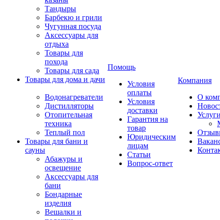
Тандыры
Барбекю и грили
Чугунная посуда
Аксессуары для
отдыха
Товары для
похода
Помощь
Товары для сада
Товары для дома и дачи
Компания
Условия
оплаты
Водонагреватели
О ком
Условия
Дистилляторы
Новос
доставки
Отопительная
Услуг
Гарантия на
техника
товар
Теплый пол
Отзыв
Юридическим
Товары для бани и
Вакан
лицам
сауны
Конта
Статьи
Абажуры и
Вопрос-ответ
освещение
Аксессуары для
бани
Бондарные
изделия
Вешалки и