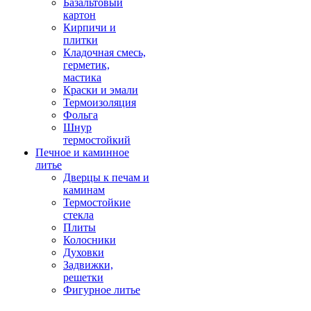
Базальтовый
картон
Кирпичи и
плитки
Кладочная смесь,
герметик,
мастика
Краски и эмали
Термоизоляция
Фольга
Шнур
термостойкий
Печное и каминное
литье
Дверцы к печам и
каминам
Термостойкие
стекла
Плиты
Колосники
Духовки
Задвижки,
решетки
Фигурное литье